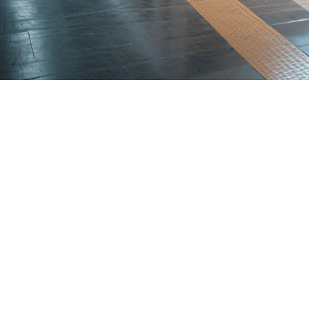
关于我们
促进铝加工业循环经济发展，加快高铁、汽车轻量化产业化进程