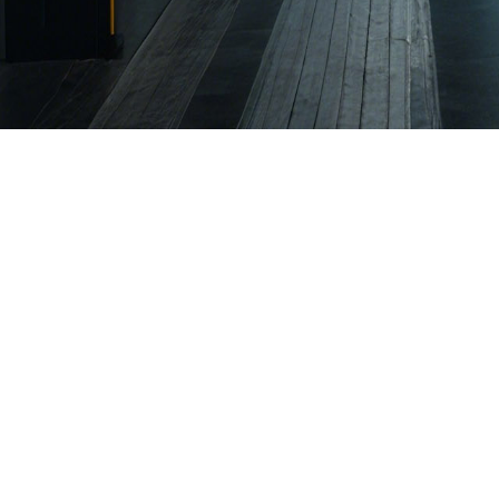
丛林精密简介
专注工业铝合金轻量化深加工